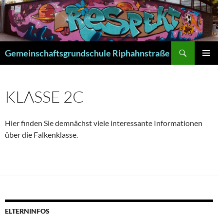
Zum
Inhalt
springen
Suchen
Gemeinschaftsgrundschule Riphahnstraße
PRIMÄR
MENÜ
KLASSE 2C
Hier finden Sie demnächst viele interessante Informationen
über die Falkenklasse.
ELTERNINFOS