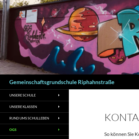
Zum
Inhalt
springen
Suchen
Gemeinschaftsgrundschule Riphahnstraße
UNSERE SCHULE
UNSERE KLASSEN
KONTA
RUND UMS SCHULLEBEN
OGS
So können Sie K