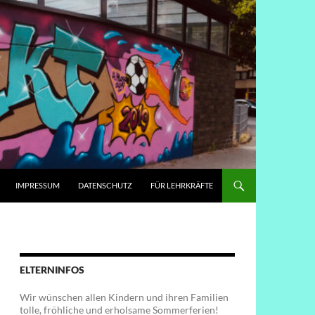
IMPRESSUM
DATENSCHUTZ
FÜR LEHRKRÄFTE
ELTERNINFOS
Wir wünschen allen Kindern und ihren Familien
tolle, fröhliche und erholsame Sommerferien!