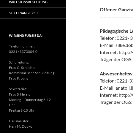
INKLUSIONSBEGLEITUNG
Offener Ganzta
STELLENANGEBOTE
————————
Pädagogische L
WIR SIND FÜR SIE DA:
Telefon: 0221-
E-Mail: silke.do
Telefonnummer:
0221 / 3373004-0
Internet: http:
Träger der OGS
Schulleitung:
Frau G. Schlichte
Kommissarische Schulleitung:
Abwesenheitsve
Frau K. Jung
Telefon: 0221-
E-Mail: anatoli
Sekretariat:
Frau S. Herrig
Internet: http:
Montag – Donnerstag 8-12
Träger der OGS
Uhr
Freitag 8-10 Uhr
Hausmeister:
Herr M. Dobko