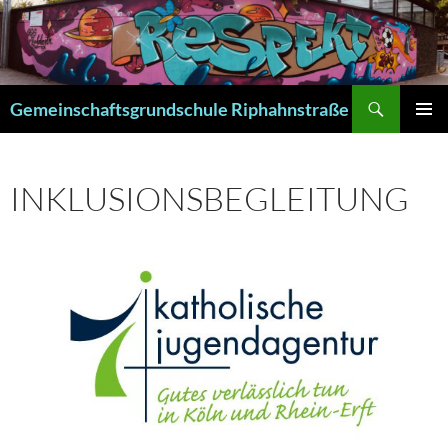
Zum
Inhalt
springen
Suchen
Gemeinschaftsgrundschule Riphahnstraße
PRIMÄR
MENÜ
INKLUSIONSBEGLEITUNG