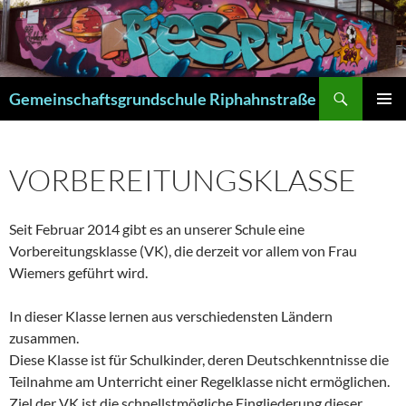
Zum
Inhalt
springen
Suchen
Gemeinschaftsgrundschule Riphahnstraße
PRIMÄR
MENÜ
VORBEREITUNGSKLASSE
Seit Februar 2014 gibt es an unserer Schule eine
Vorbereitungsklasse (VK), die derzeit vor allem von Frau
Wiemers geführt wird.
In dieser Klasse lernen aus verschiedensten Ländern
zusammen.
Diese Klasse ist für Schulkinder, deren Deutschkenntnisse die
Teilnahme am Unterricht einer Regelklasse nicht ermöglichen.
Ziel der VK ist die schnellstmögliche Eingliederung dieser