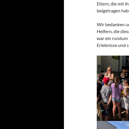
Eltern, die mit
beigetragen hab
Wir bedanken un
Helfern, die di
war ein rundum 
Erlebnisse und 