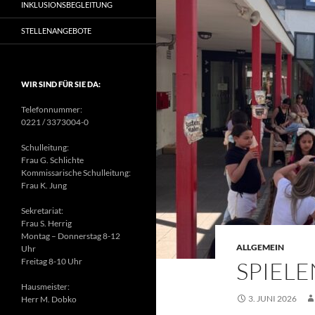
INKLUSIONSBEGLEITUNG
STELLENANGEBOTE
WIR SIND FÜR SIE DA:
Telefonnummer:
0221 / 3373004-0
Schulleitung:
Frau G. Schlichte
Kommissarische Schulleitung:
Frau K. Jung
Sekretariat:
Frau S. Herrig
Montag – Donnerstag 8-12
ALLGEMEIN
Uhr
Freitag 8-10 Uhr
SPIEL
Hausmeister:
3. JUNI 2026
Herr M. Dobko