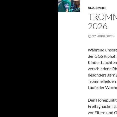
ALLGEMEIN
TROM
2026
27. APRIL 2026
Während unsere
der GGS Riphahn
Kinder tauchten
verschiedene R
besonders gern 
Trommelhelden .
Laufe der Woche
Den Höhepunkt 
Freitagnachmitta
vor Eltern und G