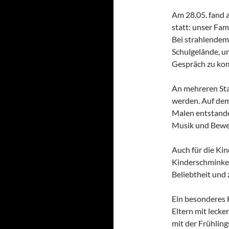
Am 28.05. fand 
statt: unser Fam
Bei strahlendem 
Schulgelände, u
Gespräch zu ko
An mehreren Sta
werden. Auf dem
Malen entstande
Musik und Beweg
Auch für die Kin
Kinderschminken
Beliebtheit und 
Ein besonderes 
Eltern mit leck
mit der Frühlin