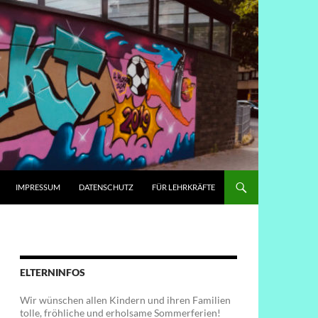
IMPRESSUM
DATENSCHUTZ
FÜR LEHRKRÄFTE
ELTERNINFOS
Wir wünschen allen Kindern und ihren Familien
tolle, fröhliche und erholsame Sommerferien!