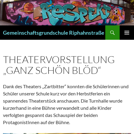
Zum
Inhalt
springen
Suchen
Gemeinschaftsgrundschule Riphahnstraße
PRIMÄR
MENÜ
THEATERVORSTELLUNG
„GANZ SCHÖN BLÖD“
Dank des Theaters „Zartbitter“ konnten die Schülerinnen und
Schüler unserer Schule kurz vor den Herbstferien ein
spannendes Theaterstück anschauen. Die Turnhalle wurde
kurzerhand in eine Bühne verwandelt und alle Kinder
verfolgten gespannt das Schauspiel der beiden
ProtagonistInnen auf der Bühne.